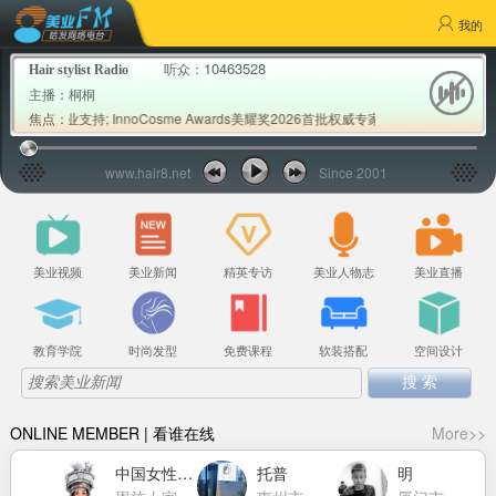
我的
10463528
听众：
Hair stylist Radio
主播：
桐桐
专业支持; InnoCosme Awards美耀奖2026首批权威专家评审公布; Milbo
焦点：
www.hair8.net
Since 2001
美业视频
美业新闻
精英专访
美业人物志
美业直播
教育学院
时尚发型
免费课程
软装搭配
空间设计
ONLINE MEMBER | 看谁在线
More>>
克
中国女性力量萧莉洁
托普
明