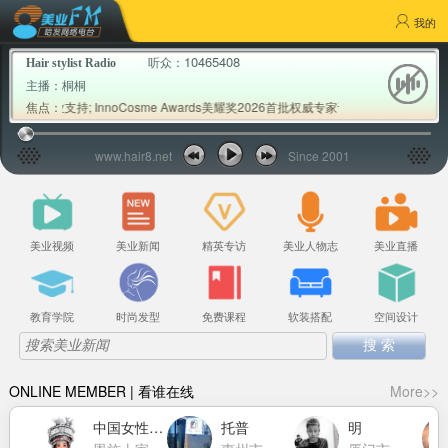
我的
10465408
听众：
Hair stylist Radio
主播：
桐桐
业支持; InnoCosme Awards美耀奖2026首批权威专家评审公布; Milbon
焦点：
www.hair8.net
Since 2001
美业视频
美业新闻
精英专访
美业人物志
美业直播
教育学院
时尚发型
免费课程
软装搭配
空间设计
ONLINE MEMBER | 看谁在线
More>>
中国女性力量萧莉洁
托普
明