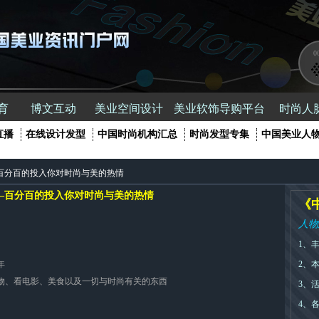
0
育
博文互动
美业空间设计
美业软饰导购平台
时尚人
直播
在线设计发型
中国时尚机构汇总
时尚发型专集
中国美业人
百分百的投入你对时尚与美的热情
—百分百的投入你对时尚与美的热情
《
人物
1、
年
2、
物、看电影、美食以及一切与时尚有关的东西
3、
4、