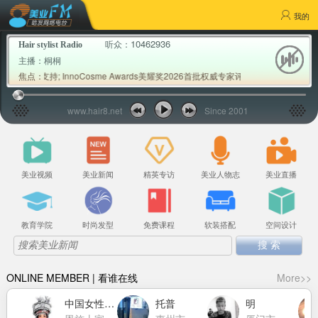
我的
10462936
听众：
Hair stylist Radio
主播：
桐桐
支持; InnoCosme Awards美耀奖2026首批权威专家评审公布; Milbon玫
焦点：
www.hair8.net
Since 2001
美业视频
美业新闻
精英专访
美业人物志
美业直播
教育学院
时尚发型
免费课程
软装搭配
空间设计
ONLINE MEMBER | 看谁在线
More>>
中国女性力量萧莉洁
托普
明