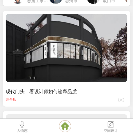
市
恩施土家族苗族自治州
惠州市
厦门市
现代门头，看设计师如何诠释品质
综合店
人物志
空间设计