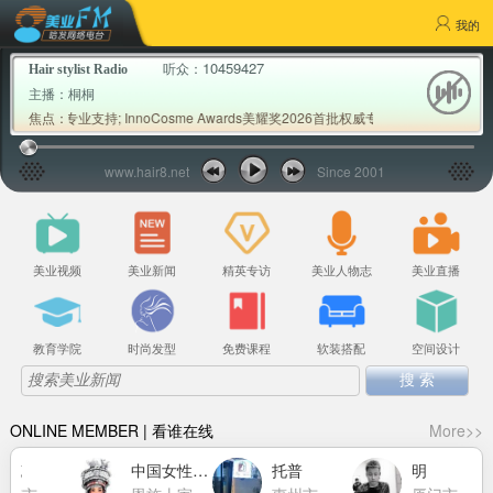
我的
10459427
听众：
Hair stylist Radio
主播：
桐桐
会专业支持; InnoCosme Awards美耀奖2026首批权威专家评审公布; Milb
焦点：
www.hair8.net
Since 2001
美业视频
美业新闻
精英专访
美业人物志
美业直播
教育学院
时尚发型
免费课程
软装搭配
空间设计
ONLINE MEMBER | 看谁在线
More>>
莱克
中国女性力量萧莉洁
托普
明