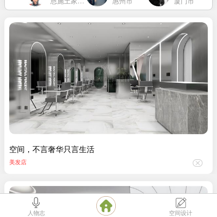
市
恩施土家族苗族自治州
惠州市
厦门市
空间，不言奢华只言生活
美发店
人物志
空间设计