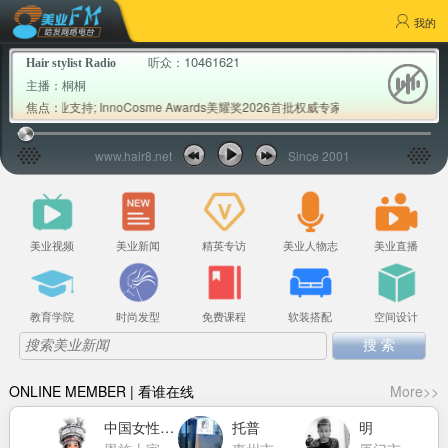
我的
10461621
听众：
Hair stylist Radio
主播：
桐桐
业支持; InnoCosme Awards美耀奖2026首批权威专家评审公布; Milbon
焦点：
www.hair8.net
Since 2001
美业视频
美业新闻
精英专访
美业人物志
美业直播
教育学院
时尚发型
免费课程
软装搭配
空间设计
ONLINE MEMBER | 看谁在线
More>>
中国女性力量萧莉洁
托普
明