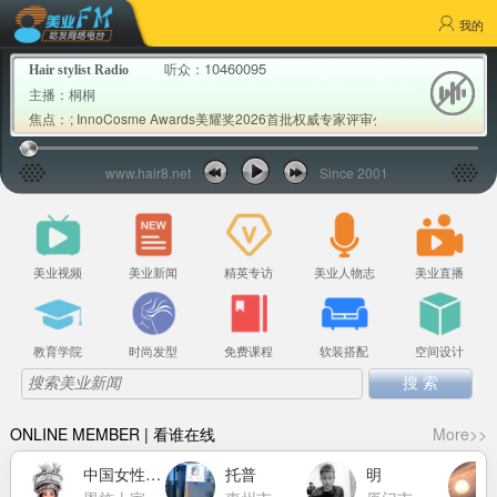
我的
10460095
听众：
Hair stylist Radio
主播：
桐桐
; InnoCosme Awards美耀奖2026首批权威专家评审公布; Milbon玫丽
焦点：
www.hair8.net
Since 2001
美业视频
美业新闻
精英专访
美业人物志
美业直播
教育学院
时尚发型
免费课程
软装搭配
空间设计
ONLINE MEMBER | 看谁在线
More>>
中国女性力量萧莉洁
托普
明