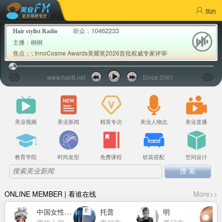
我的
10462233
听众：
Hair stylist Radio
主播：
桐桐
持; InnoCosme Awards美耀奖2026首批权威专家评审公布; Milbon玫丽
焦点：
www.hair8.net
Since 2001
美业视频
美业新闻
精英专访
美业人物志
美业直播
教育学院
时尚发型
免费课程
软装搭配
空间设计
ONLINE MEMBER | 看谁在线
More>>
中国女性力量萧莉洁
托普
明