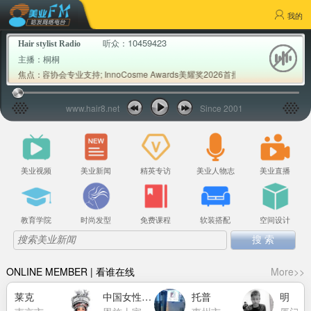
我的
10459423
听众：
Hair stylist Radio
主播：
桐桐
发美容协会专业支持; InnoCosme Awards美耀奖2026首批权威专家评审公布; 
焦点：
www.hair8.net
Since 2001
美业视频
美业新闻
精英专访
美业人物志
美业直播
教育学院
时尚发型
免费课程
软装搭配
空间设计
ONLINE MEMBER | 看谁在线
More>>
莱克
中国女性力量萧莉洁
托普
明