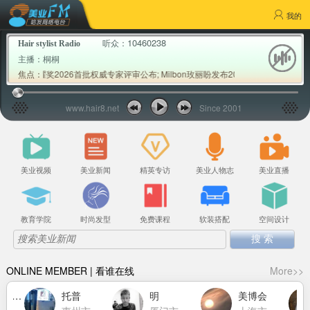
我的
10460238
听众：
Hair stylist Radio
主播：
桐桐
wards美耀奖2026首批权威专家评审公布; Milbon玫丽盼发布2026年春夏流行发色
焦点：
www.hair8.net
Since 2001
美业视频
美业新闻
精英专访
美业人物志
美业直播
教育学院
时尚发型
免费课程
软装搭配
空间设计
ONLINE MEMBER | 看谁在线
More>>
中国女性力量萧莉洁
托普
明
美博会