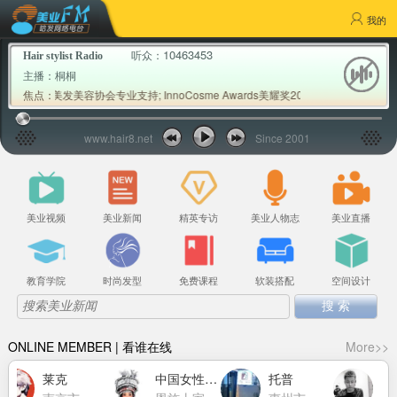
我的
10463453
听众：
Hair stylist Radio
主播：
桐桐
中国美发美容协会专业支持; InnoCosme Awards美耀奖2026首批权威专家评审公
焦点：
www.hair8.net
Since 2001
美业视频
美业新闻
精英专访
美业人物志
美业直播
教育学院
时尚发型
免费课程
软装搭配
空间设计
ONLINE MEMBER | 看谁在线
More>>
莱克
中国女性力量萧莉洁
托普
明