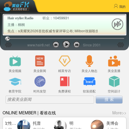
我的
10459931
听众：
Hair stylist Radio
主播：
桐桐
 Awards美耀奖2026首批权威专家评审公布; Milbon玫丽盼发布2026年春夏流
焦点：
www.hair8.net
Since 2001
美业视频
美业新闻
精英专访
美业人物志
美业直播
教育学院
时尚发型
免费课程
软装搭配
空间设计
ONLINE MEMBER | 看谁在线
More>>
中国女性力量萧莉洁
托普
明
美博会