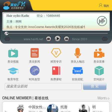
我的
10464446
听众：
Hair stylist Radio
主播：
桐桐
会专业支持; InnoCosme Awards美耀奖2026首批权威专家评审公布; Milb
焦点：
www.hair8.net
Since 2001
美业视频
美业新闻
精英专访
美业人物志
美业直播
教育学院
时尚发型
免费课程
软装搭配
空间设计
ONLINE MEMBER | 看谁在线
More>>
克
中国女性力量萧莉洁
托普
明