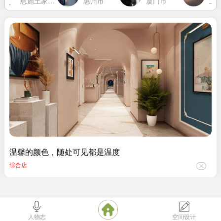
恩施土家族苗族自治州
惠州市
厦门市
上海
温馨的颜色，随处可见都是温度
综合店
备案号：
苏ICP备10211719号-5
因特网许可证：苏B2-20130114
人物志
空间设计