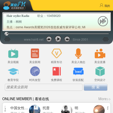
我的
10459020
听众：
Hair stylist Radio
主播：
桐桐
noCosme Awards美耀奖2026首批权威专家评审公布; Milbon玫丽盼发布20
焦点：
www.hair8.net
Since 2001
美业视频
美业新闻
精英专访
美业人物志
美业直播
教育学院
时尚发型
免费课程
软装搭配
空间设计
ONLINE MEMBER | 看谁在线
More>>
中国女性力量萧莉洁
托普
明
美博