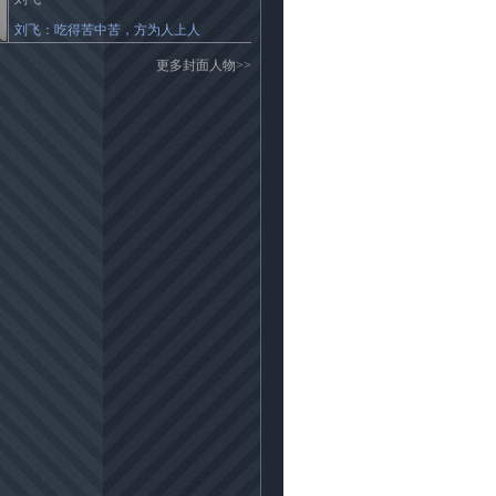
刘飞：吃得苦中苦，方为人上人
更多封面人物>>