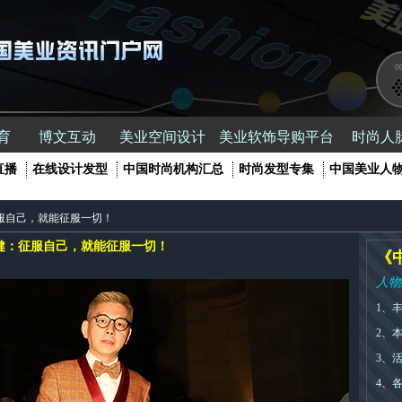
0
育
博文互动
美业空间设计
美业软饰导购平台
时尚人
直播
在线设计发型
中国时尚机构汇总
时尚发型专集
中国美业人
服自己，就能征服一切！
健：征服自己，就能征服一切！
《
人物
1、
2、
3、
4、