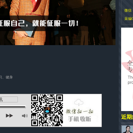
微信：h
采编
习、健身
近期