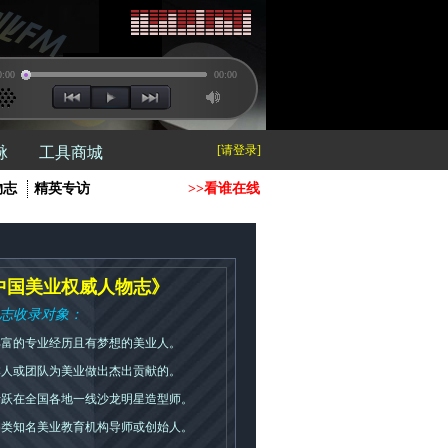
0:00
00:00
[请登录]
脉
工具商城
物志
精英专访
>>看谁在线
中国美业权威人物志》
志收录对象：
丰富的专业经历且有梦想的美业人。
本人或团队为美业做出杰出贡献的。
活跃在全国各地一线沙龙明星造型师。
各类知名美业教育机构导师或创始人。