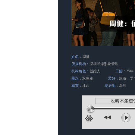
姓名：
周健
所属机构：
深圳淞泽形象管理
机构角色：
创始人
工龄：
25年
星座：
双鱼座
爱好：
旅游、学
籍贯：
江西
现居地：
深圳