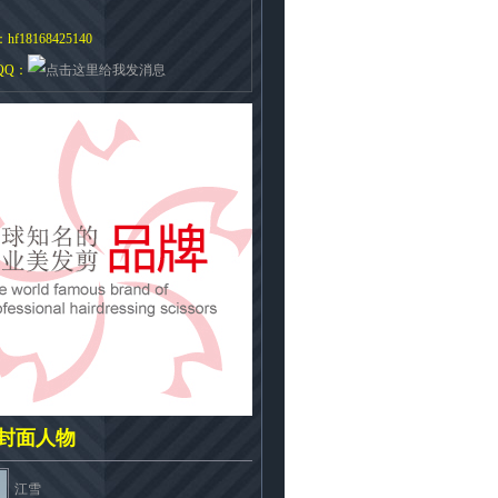
f18168425140
QQ：
封面人物
江雪