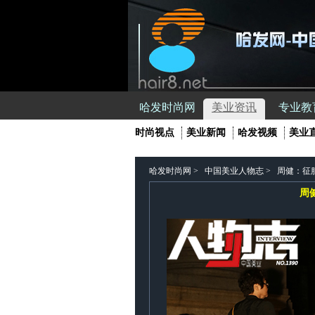
哈发时尚网
美业资讯
专业教
时尚视点
美业新闻
哈发视频
美业
哈发时尚网
>
中国美业人物志
>
周健：征
周