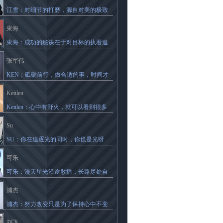
江雪：对细节的打磨，源自对美的极致
苛求
東海
東海：成功的秘诀在于对目标的执着追
求
张军伟
KEN：​砥砺前行，做合适的事，时间才
会给予你礼物
Kenlen
Kenlen：心中有野火，就可以看到很多
可能性
Su
SU：你在追逐光的同时，你也是光呀
可乐
可乐：漫天星光沿途散播，长路尽处自
有灯火
浦杰
浦杰：努力改变只是为了保持心中不变
刘飞