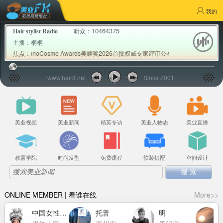
我的
10464375
听众：
Hair stylist Radio
主播：
桐桐
 InnoCosme Awards美耀奖2026首批权威专家评审公布; Milbon玫丽盼发
焦点：
www.hair8.net
Since 2001
美业视频
美业新闻
精英专访
美业人物志
美业直播
教育学院
时尚发型
免费课程
软装搭配
空间设计
ONLINE MEMBER | 看谁在线
More>>
中国女性力量萧莉洁
托普
明