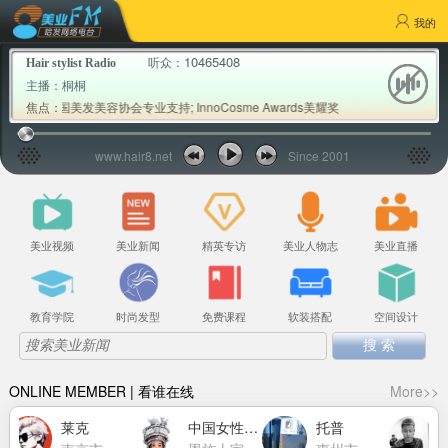
我的
10465408
听众：
Hair stylist Radio
主播：
桐桐
谢中国美发美容协会专业支持; InnoCosme Awards美耀奖2026首批权威专家评
焦点：
www.hair8.net
Since 2001
美业视频
美业新闻
精英专访
美业人物志
美业直播
教育学院
时尚发型
免费课程
软装搭配
空间设计
ONLINE MEMBER | 看谁在线
More>>
莱克
中国女性力量萧莉洁
托普