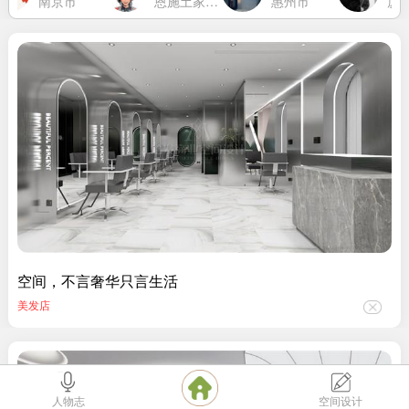
南京市
恩施土家族苗族自治州
惠州市
厦门
空间，不言奢华只言生活
美发店
人物志
空间设计