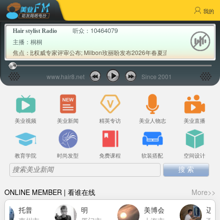
我的
10464079
听众：
Hair stylist Radio
主播：
桐桐
奖2026首批权威专家评审公布; Milbon玫丽盼发布2026年春夏流行发色推荐
焦点：
www.hair8.net
Since 2001
美业视频
美业新闻
精英专访
美业人物志
美业直播
教育学院
时尚发型
免费课程
软装搭配
空间设计
ONLINE MEMBER | 看谁在线
More>>
托普
明
美博会
迈克