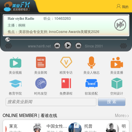
我的
10463263
听众：
Hair stylist Radio
主播：
桐桐
美发美容协会专业支持; InnoCosme Awards美耀奖2026首批权威专家评审公布;
焦点：
www.hair8.net
Since 2001
美业视频
美业新闻
精英专访
美业人物志
美业直播
教育学院
时尚发型
免费课程
软装搭配
空间设计
ONLINE MEMBER | 看谁在线
More>>
莱克
中国女性力量萧莉洁
托普
明