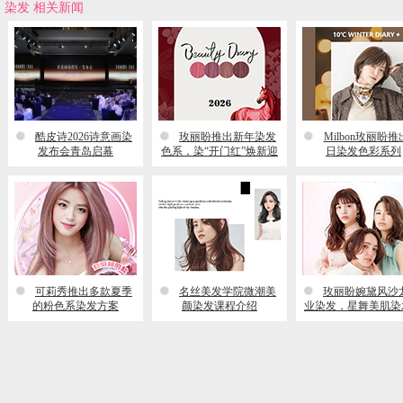
染发 相关新闻
酷皮诗2026诗意画染
玫丽盼推出新年染发
Milbon玫丽盼
发布会青岛启幕
色系，染“开门红”焕新迎
日染发色彩系列
新春
可莉秀推出多款夏季
名丝美发学院微潮美
玫丽盼婉黛风沙
的粉色系染发方案
颜染发课程介绍
业染发，星舞美肌染
列即将上市