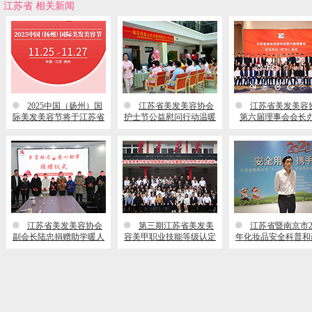
江苏省 相关新闻
2025中国（扬州）国
江苏省美发美容协会
江苏省美发美容
际美发美容节将于江苏省
护士节公益慰问行动温暖
第六届理事会会长
扬州市举行
开启
（扩大）会议在宁
江苏省美发美容协会
第三期江苏省美发美
江苏省暨南京市20
副会长陆忠捐赠助学暖人
容美甲职业技能等级认定
年化妆品安全科普和
心
督导、考评员培训圆满结
科技宣传活动
束