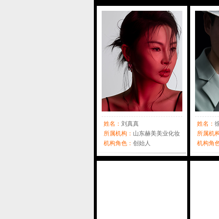
姓名：
刘真真
姓名：
所属机构：
山东赫美美业化妆
所属机
培训学校
机构角色：
创始人
设计中
机构角