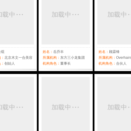
朱焜
姓名：
岳乔丰
姓名：
顾霖锋
构：
北京木文一合美容
所属机构：
东方三小龙集团
所属机构：
Overhair
限公司
色：
创始人
机构角色：
董事长
机构角色：
合伙人