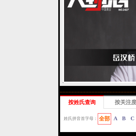
按姓氏查询
按关注
A
B
C
全部
姓氏拼音首字母：