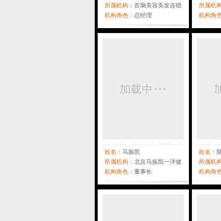
所属机构：
首脑美容美发连锁
所属机
机构
机构角色：
总经理
学校
机构角
姓名：
马振凯
姓名：
所属机构：
北京马振凯一洋健
所属机
康管理服务有限公司
机构角色：
董事长
美发有
机构角
育总监