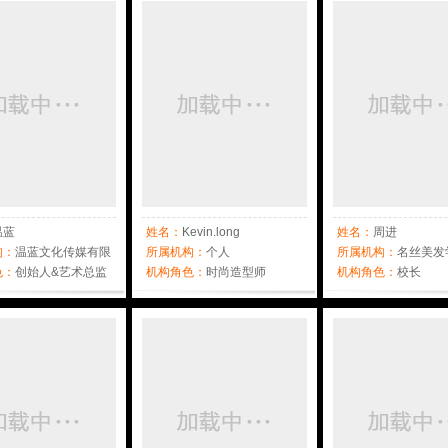
温蓝
姓名：
Kevin.long
姓名：
周进
构：
温蓝文化传媒有限
所属机构：
个人
所属机构：
名丝美发
色：
创始人&艺术总监
机构角色：
时尚造型师
机构角色：
校长