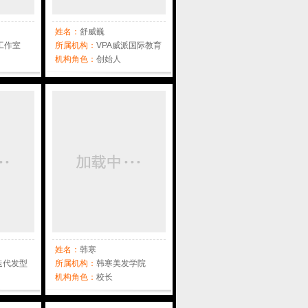
姓名：
舒威巍
人工作室
所属机构：
VPA威派国际教育
机构
机构角色：
创始人
姓名：
韩寒
迭代发型
所属机构：
韩寒美发学院
机构角色：
校长