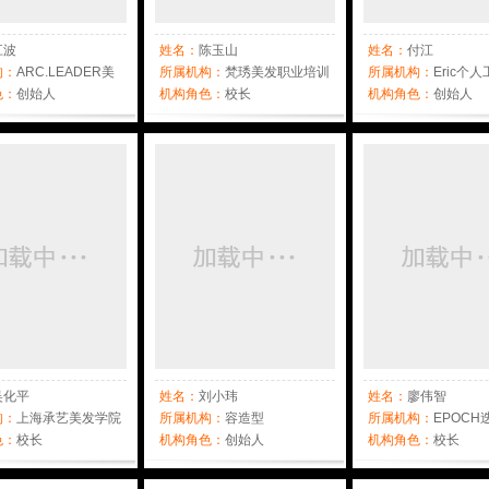
江波
姓名：
陈玉山
姓名：
付江
构：
ARC.LEADER美
所属机构：
梵琇美发职业培训
所属机构：
Eric个
色：
创始人
学校
机构角色：
校长
机构角色：
创始人
吴化平
姓名：
刘小玮
姓名：
廖伟智
构：
上海承艺美发学院
所属机构：
容造型
所属机构：
EPOCH
色：
校长
机构角色：
创始人
设计学院
机构角色：
校长