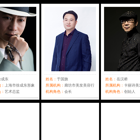
徐成东
姓名：
于国旗
姓名：
岳汉桥
构：
上海市徐成东形象
所属机构：
廊坊市美发美容行
所属机构：
卡丽诗美
心
色：
艺术总监
业协会
机构角色：
会长
心
机构角色：
创始人