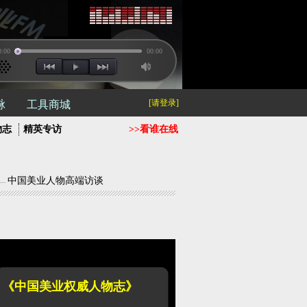
0:00
00:00
[请登录]
脉
工具商城
物志
精英专访
>>看谁在线
中国美业人物高端访谈
《中国美业权威人物志》