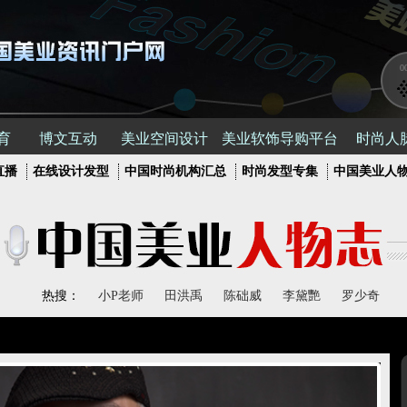
0
育
博文互动
美业空间设计
美业软饰导购平台
时尚人
直播
在线设计发型
中国时尚机构汇总
时尚发型专集
中国美业人
热搜：
小P老师
田洪禹
陈础威
李黛艷
罗少奇