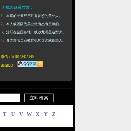
人物志收录对象：
1、丰富的专业经历且有梦想的美业人。
2、本人或团队为美业做出杰出贡献的。
3、活跃在全国各地一线沙龙明星造型师。
4、各类知名美业教育机构导师或创始人。
微信：hf18168425140
采编QQ：
T
U
V
W
X
Y
Z