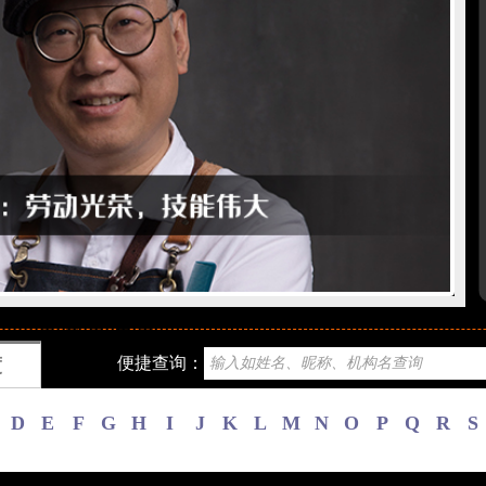
便捷查询：
度
D
E
F
G
H
I
J
K
L
M
N
O
P
Q
R
S