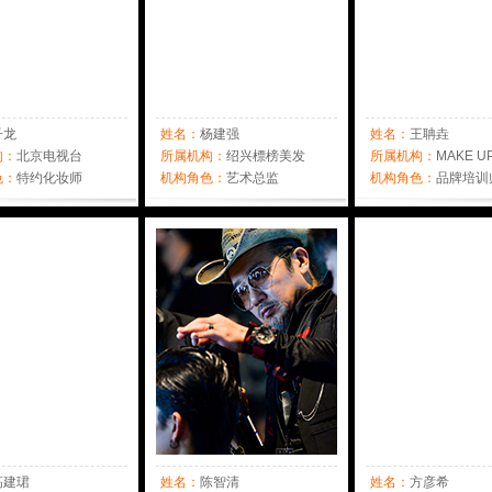
子龙
姓名：
杨建强
姓名：
王聃垚
构：
北京电视台
所属机构：
绍兴標榜美发
所属机构：
MAKE U
色：
特约化妆师
机构角色：
艺术总监
EVER
机构角色：
品牌培训
高建珺
姓名：
陈智清
姓名：
方彦希