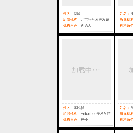
姓名：
赵欣
姓名：
所属机构：
北京欣形象美发设
所属机
计工作室
机构角色：
创始人
发学院
机构角
姓名：
李晓祥
姓名：
所属机构：
AntonLee美发学院
所属机
机构角色：
校长
机构角