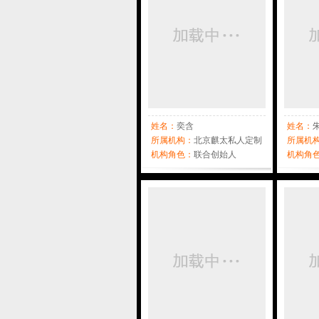
姓名：
奕含
姓名：
所属机构：
北京麒太私人定制
所属机
学院
机构角色：
联合创始人
美发有
机构角