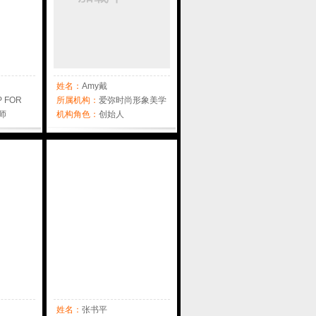
姓名：
Amy戴
P FOR
所属机构：
爱弥时尚形象美学
师
机构角色：
创始人
姓名：
张书平