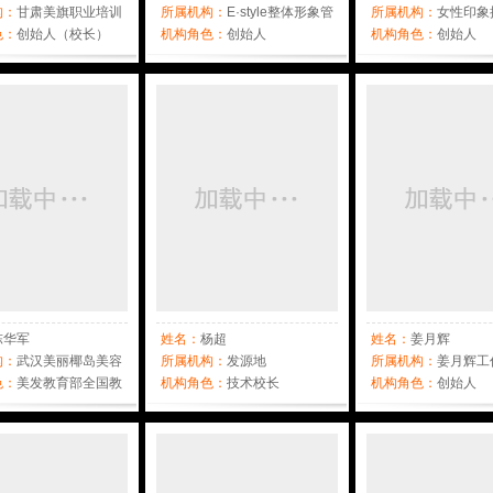
构：
甘肃美旗职业培训
所属机构：
E·style整体形象管
所属机构：
女性印象
色：
创始人（校长）
理中心
机构角色：
创始人
机构角色：
创始人
陈华军
姓名：
杨超
姓名：
姜月辉
构：
武汉美丽椰岛美容
所属机构：
发源地
所属机构：
姜月辉工
限公司
色：
美发教育部全国教
机构角色：
技术校长
机构角色：
创始人