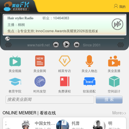
我的
10464083
听众：
Hair stylist Radio
主播：
桐桐
协会专业支持; InnoCosme Awards美耀奖2026首批权威专家评审公布; Mil
焦点：
www.hair8.net
Since 2001
美业视频
美业新闻
精英专访
美业人物志
美业直播
教育学院
时尚发型
免费课程
软装搭配
空间设计
ONLINE MEMBER | 看谁在线
More>>
莱克
中国女性力量萧莉洁
托普
明