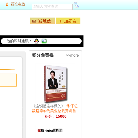
看谁在线
他的即时通讯：
积分免费换
>>more
《连锁是这样做的》
华仔总
裁赵德华为美业总裁开讲首
选学堂 实战 实效 实操
积分：
15000