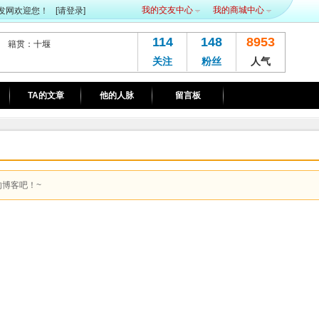
我的交友中心
我的商城中心
发网欢迎您！
[请登录]
114
148
8953
籍贯：十堰
关注
粉丝
人气
TA的文章
他的人脉
留言板
的博客
吧！~