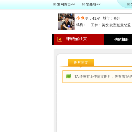
哈发网首页<<
哈发商城<<
哈
小也
城市：泰州
男，41岁
机构：
工种：美发|发型创意总监
回到他的主页
他的相册
图片博文
TA 还没有上传博文图片，先
查看TA