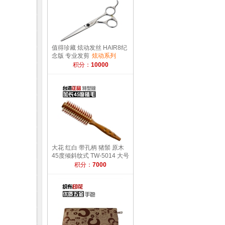
值得珍藏 炫动发丝 HAIR8纪
念版 专业发剪
炫动系列
HAIR8-F160F-
积分：
10000
大花 红白 带孔柄 猪鬃 原木
45度倾斜纹式 TW-5014 大号
圆滚梳 -发葳鹅-
髮葳鵝的奇
积分：
7000
迹---45度倾斜纹式 滚梳