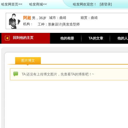
哈发网首页<<
哈发商城<<
哈发网欢迎您！
[请登录]
阿超
城市：曲靖
籍贯：曲靖
男，36岁
机构：
工种：形象设计|美发造型师
回到他的主页
他的相册
TA的文章
他的人
图片博文
TA 还没有上传博文图片，先
查看TA的博客
吧！~