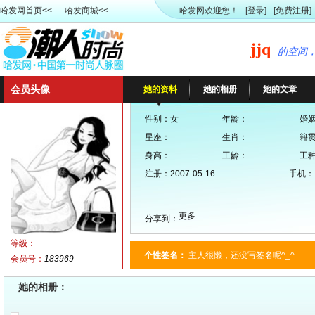
哈发网首页<<
哈发商城<<
哈发网欢迎您！
[登录]
[免费注册]
jjq
的空间
会员头像
她的资料
她的相册
她的文章
性别：女
年龄：
婚
星座：
生肖：
籍
身高：
工龄：
工
注册：2007-05-16
手机：
更多
分享到：
等级：
个性签名：
主人很懒，还没写签名呢^_^
会员号：
183969
她的相册：