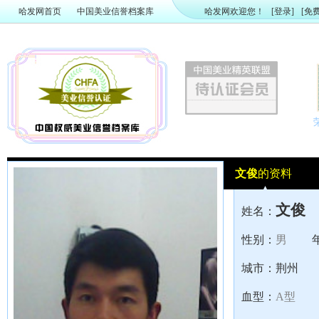
哈发网首页
中国美业信誉档案库
哈发网欢迎您！
[登录]
[免
文俊
的资料
文俊
姓名：
性别：
男
城市：
荆州
血型：
A型