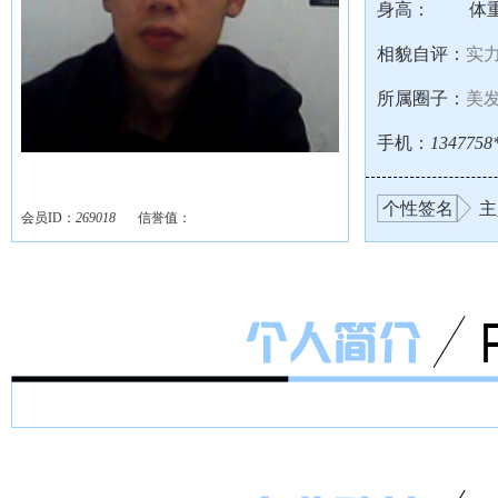
身高：
体
相貌自评：
实
所属圈子：
美
手机：
1347758
个性签名
主
会员ID：
269018
信誉值：