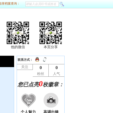
信誉档案查询：
他的微信
本页分享
联系方式：
关注
0
0
粉丝
人气
0
您已点亮
枚徽章：
个人魅力
高调出镜