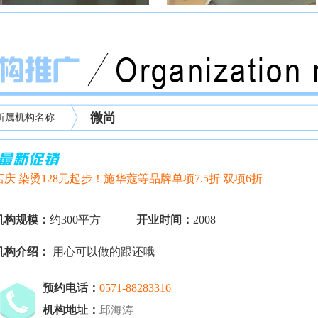
微尚
所属机构名称
店庆 染烫128元起步！施华蔻等品牌单项7.5折 双项6折
机构规模：
约300平方
开业时间：
2008
机构介绍：
用心可以做的跟还哦
预约电话：
0571-88283316
机构地址：
邱海涛