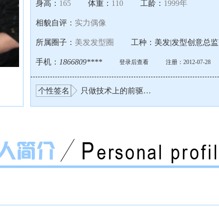
身高：
165
体重：
110
工龄：
1999年
相貌自评：
实力偶像
所属圈子：
美发发型圈
工种：
美发|发型创意总监
手机：
1866809****
登录后查看
注册：2012-07-28
个性签名
只做技术上的前驱…