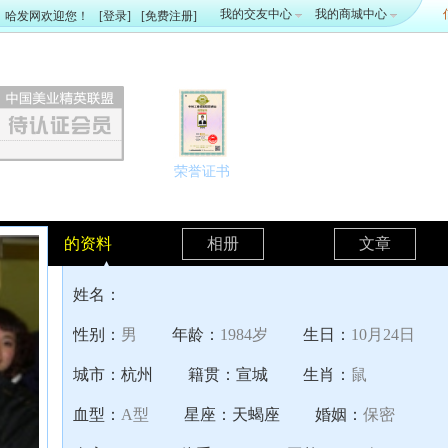
我的交友中心
我的商城中心
哈发网欢迎您！
[登录]
[免费注册]
荣誉证书
的资料
相册
文章
姓名：
性别：
男
年龄：
1984岁
生日：
10月24日
城市：
杭州
籍贯：
宣城
生肖：
鼠
血型：
A型
星座：
天蝎座
婚姻：
保密