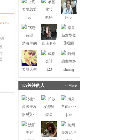
ad
哈哈
阿明
ORE>>
:00
爱海里的
真谛专业
铭卓
发
小丑鱼
造型
作
美
美丽人生
123
shuang
TA关注的人
>>More
阳光人生
聚星
jake