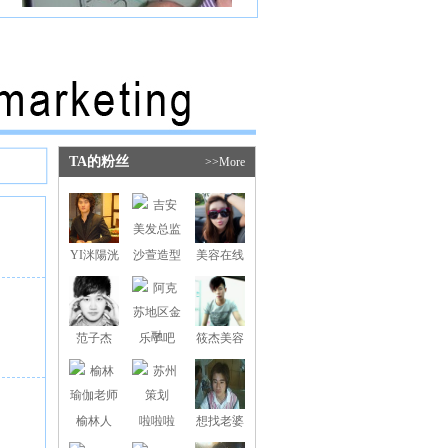
TA的粉丝
>>More
YI洣陽洸
沙萱造型
美容在线
范子杰
乐了吧
筱杰美容
美发
榆林人
啦啦啦
想找老婆
888