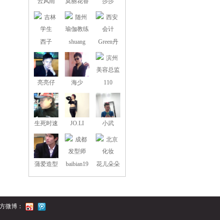
云风雨
莫丽花香
莎莎
西子
shuang
Green丹
丹
亮亮仔
海少
110
生死时速
JO.LI
小武
蒲爱造型
baibian19
花儿朵朵
85
方微博：