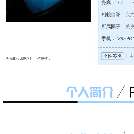
身高：
167
相貌自评：
实
所属圈子：
美
手机：
1887684
个性签名
主
会员ID：
329274
信誉值：