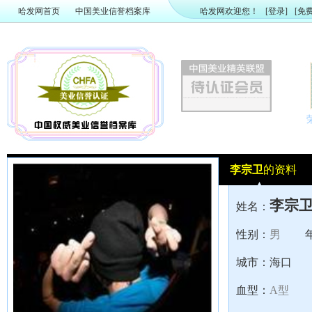
哈发网首页
中国美业信誉档案库
哈发网欢迎您！
[登录]
[免
李宗卫
的资料
李宗
姓名：
性别：
男
城市：
海口
血型：
A型