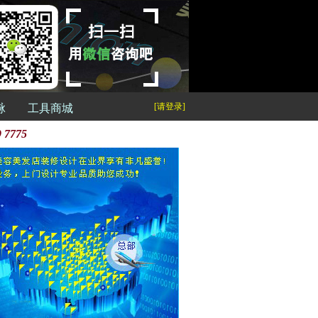
[请登录]
脉
工具商城
9 7775