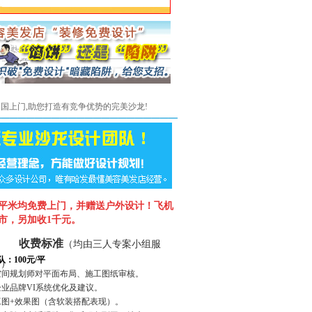
全国上门,助您打造有竞争优势的完美沙龙!
50平米均免费上门，并赠送户外设计！
飞机
市，另加收1千元。
收费标准
（均由三人专案小组服
队：
100元/平
务）
级空间规划师对平面布局、施工图纸审核。
企业品牌VI系统优化及建议。
施工图+效果图（含软装搭配表现）。