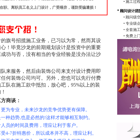
• 施工
司在职、离职员工名义上门设计，广受唾弃，谨防受骗遭损！
* 顾问设计团
• 顾问
• 专业级
• 全套
• 免费
计的旗号招揽施工业务，已习以为常，然而其设
担心！毕竟沙龙的前期规划设计是投资中的重要
店成功与否，没有相当的专业经验是没办法让沙
。
团队来服务，然后由装饰公司来支付设计费用即
它任何装饰公司均可。另外，您也可以先行付费
工队在施工款中抵扣，放心吧，95%以上的装
的！
工方商谈：
，更为专业，未来沙龙的竞争优势更有保障。
是一种趋势,也是必然的!这样才能够相互制约。
计人员的时间及费用，理应让利于客户。
享受4-7折特惠价，所以成本并不高，理应让利。