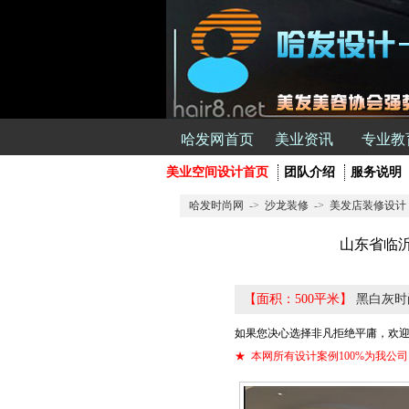
哈发网首页
美业资讯
专业教
美业空间设计首页
团队介绍
服务说明
哈发时尚网
->
沙龙装修
->
美发店装修设计
山东省临
【面积：500平米】
黑白灰时
如果您决心选择非凡拒绝平庸，欢迎
★ 本网所有设计案例100%为我