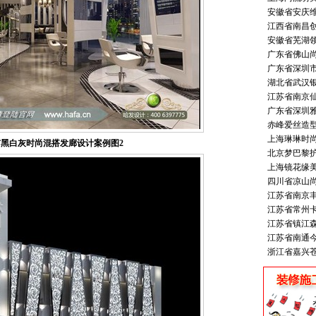
安徽省安庆
江西省南昌
安徽省芜湖
广东省佛山
广东省深圳
湖北省武汉
江苏省南京
广东省深圳
赤峰爱丝造
上海琳琳时
黑白灰时尚混搭发廊设计案例图2
北京梦巴黎
上海镜花缘美
四川省凉山
江苏省南京
江苏省常州
江苏省镇江
江苏省南通
浙江省嘉兴