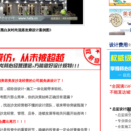
黑白灰时尚混搭发廊设计案例图3
设计费用
懂美容美发沙龙经营的公司就免谈设计了！
*全国满1
便宜，或轻信设计+施工一体化能带来轻松。
不能直达城
些参考图片那么简单，你的决策始终正确没有遗漏？
公司，找连沙龙经营都不懂的设计团队，谁来帮你突破瓶颈？
* 总监设计团
从沙龙经营、管理、店务、连锁发展等相关问题开始咨询！
• 总监
• 专业级
会露出尾巴！！！
• 全套
设计是投资中的重要环节，稳健的投资者一定会对青春负责！