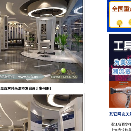
黑白灰时尚混搭发廊设计案例图1
其它网友关
浙江省丽水托
上海尚流坊