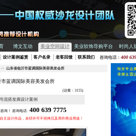
育
博文互动
美业空间设计
美业软饰导购平台
时尚人
400 63
设计案例鉴赏
客户名录
老客回馈
联系我们
咨询电话：
->
山东省临沂市蓝调国际美容美发会所
沂市蓝调国际美容美发会所
(访客：3155)
尚混搭发廊设计案例
400 639 7775
咨询！ 咨询电话:
公司自主设计作品，未经许可不得拷贝及用作商业用途！