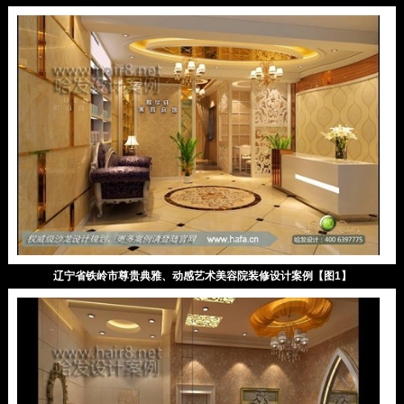
辽宁省铁岭市尊贵典雅、动感艺术美容院装修设计案例【图1】