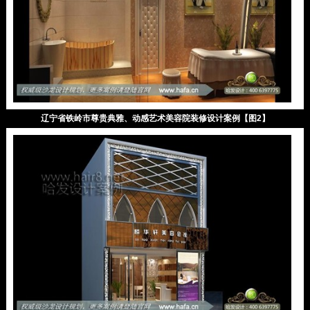
辽宁省铁岭市尊贵典雅、动感艺术美容院装修设计案例【图2】