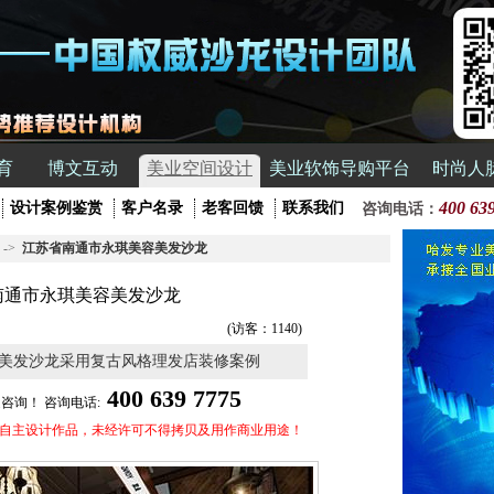
育
博文互动
美业空间设计
美业软饰导购平台
时尚人
400 63
设计案例鉴赏
客户名录
老客回馈
联系我们
咨询电话：
->
江苏省南通市永琪美容美发沙龙
南通市永琪美容美发沙龙
(访客：1140)
美发沙龙采用复古风格理发店装修案例
400 639 7775
咨询！ 咨询电话:
公司自主设计作品，未经许可不得拷贝及用作商业用途！