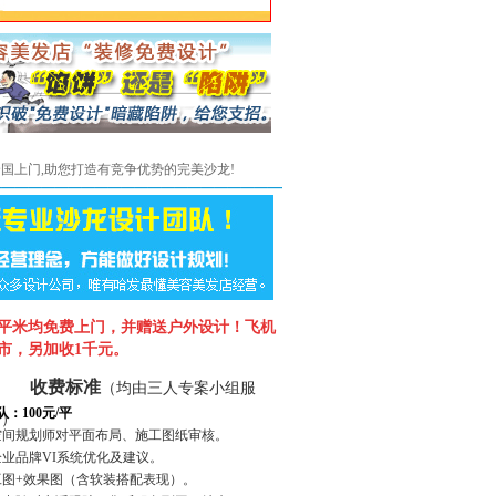
全国上门,助您打造有竞争优势的完美沙龙!
50平米均免费上门，并赠送户外设计！
飞机
市，另加收1千元。
收费标准
（均由三人专案小组服
队：
100元/平
务）
级空间规划师对平面布局、施工图纸审核。
企业品牌VI系统优化及建议。
施工图+效果图（含软装搭配表现）。