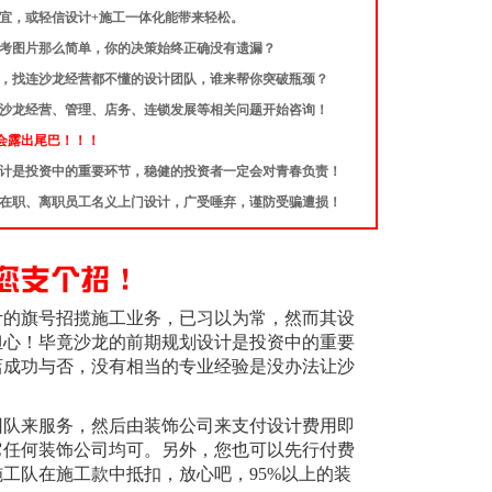
便宜，或轻信设计+施工一体化能带来轻松。
些参考图片那么简单，你的决策始终正确没有遗漏？
公司，找连沙龙经营都不懂的设计团队，谁来帮你突破瓶颈？
从沙龙经营、管理、店务、连锁发展等相关问题开始咨询！
会露出尾巴！！！
设计是投资中的重要环节，稳健的投资者一定会对青春负责！
司在职、离职员工名义上门设计，广受唾弃，谨防受骗遭损！
计的旗号招揽施工业务，已习以为常，然而其设
担心！毕竟沙龙的前期规划设计是投资中的重要
店成功与否，没有相当的专业经验是没办法让沙
。
团队来服务，然后由装饰公司来支付设计费用即
它任何装饰公司均可。另外，您也可以先行付费
工队在施工款中抵扣，放心吧，95%以上的装