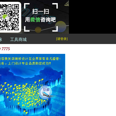
[请登录]
脉
工具商城
9 7775