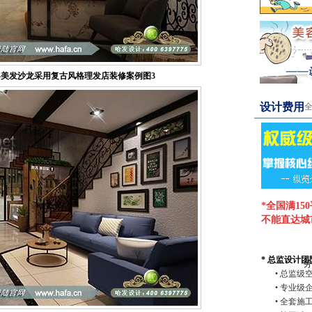
美发沙龙采用复古风格理发店装修案例图3
设计费用
*全国满1
不能直达城
* 总监设计团
• 总监
• 专业级
• 全套