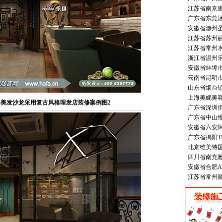
江苏省南京
广东省东莞
安徽省滁州
江苏省苏州
江苏省常州
浙江省温州
安徽省蚌埠
云南省昆明
山东省烟台
上海美妮美
美发沙龙采用复古风格理发店装修案例图2
广东省深圳
广东省中山
安徽省六安
广东省揭阳
北京维美特
四川省南充
安徽省合肥A
江苏省常州