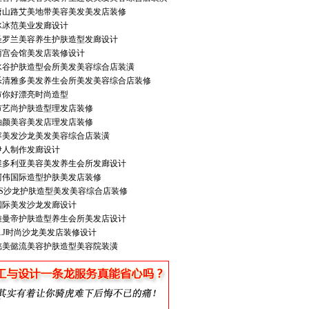
唐山路艾美地带美容美发美发店装修
冰冰范美业发廊设计
圣罗兰美容养生护肤造型发廊设计
丽宫会馆美发店装修设计
水谷护肤造型会所美发美容综合店装潢
乐清雅多美发养生会所美发美容综合店装修
市你好漂亮时尚造型
市艺尚护肤造型理发店装修
铂颜美容美发店理发店装修
容美发沙龙美发美容综合店装潢
伊人制作发廊设计
维多利亚美容美发养生会所发廊设计
阿伟国际造型护肤美发店装修
TS沙龙护肤造型美发美容综合店装修
国际美发沙龙发廊设计
雅曼帝护肤造型养生会所美发店设计
.J时尚沙龙美发店装修设计
懿美懿流美容护肤造型美容院装潢