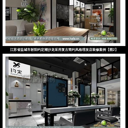
江苏省盐城市射阳约定潮沙龙采用复古简约风格理发店装修案例【图2】