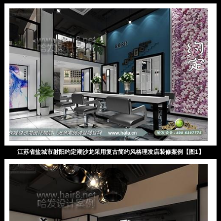
江苏省盐城市射阳约定潮沙龙采用复古简约风格理发店装修案例【图1】